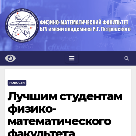
Перейти
к
содержимому
НОВОСТИ
Лучшим студентам
физико-
математического
факультета