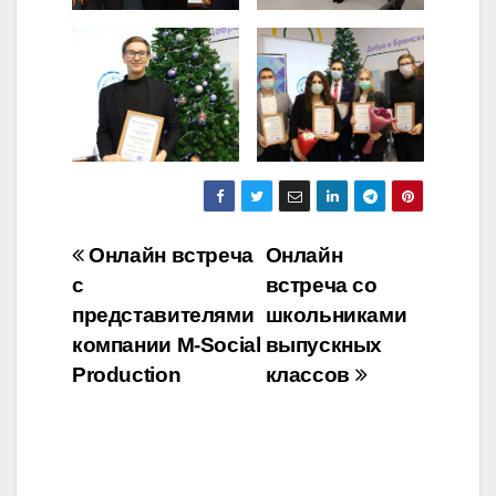
Навигация
Онлайн встреча
Онлайн
с
встреча со
по
представителями
школьниками
записям
компании M-Social
выпускных
Production
классов