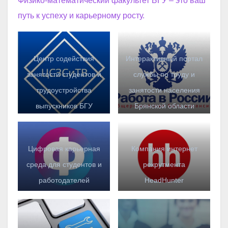
Физико-математический факультет БГУ – это ваш
путь к успеху и карьерному росту.
Центр содействия
Интерактивный портал
занятости студентов и
службы по труду и
трудоустройства
занятости населения
выпускников БГУ
Брянской области
Цифровая карьерная
Компания интернет
среда для студентов и
рекрутмента
работодателей
HeadHunter