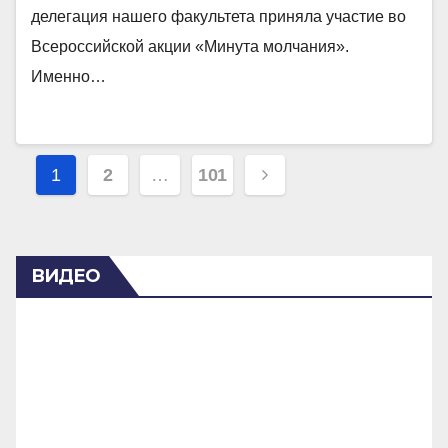
делегация нашего факультета приняла участие во
Всероссийской акции «Минута молчания».
Именно…
Пагинация
1
2
…
101
записей
ВИДЕО