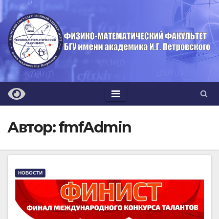
Перейти
к
содержимому
Автор:
fmfAdmin
НОВОСТИ