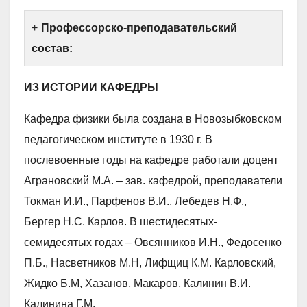
Профессорско-преподавательский
состав:
ИЗ ИСТОРИИ КАФЕДРЫ
Кафедра физики была создана в Новозыбковском
педагогическом институте в 1930 г. В
послевоенные годы на кафедре работали доцент
Аграновский М.А. – зав. кафедрой, преподаватели
Токман И.И., Парфенов В.И., Лебедев Н.Ф.,
Бергер Н.С. Карлов. В шестидесятых-
семидесятых годах – Овсянников И.Н., Федосенко
П.Б., Насветников М.Н, Лифщиц К.М. Карловский,
Жидко Б.М, Хазанов, Макаров, Калинин В.И.
Калинина Г.М.