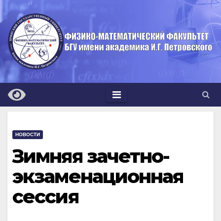
Перейти
к
содержимому
НОВОСТИ
Зимняя зачетно-
экзаменационная
сессия