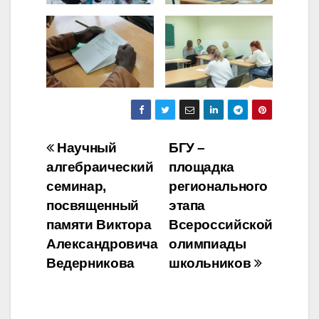
Навигация
Научный
БГУ –
алгебраический
площадка
по
семинар,
регионального
записям
посвященный
этапа
памяти Виктора
Всероссийской
Александровича
олимпиады
Ведерникова
школьников