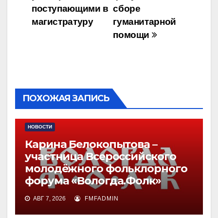
записям
поступающими в
сборе
магистратуру
гуманитарной
помощи
ПОХОЖАЯ ЗАПИСЬ
НОВОСТИ
Карина Белокопытова –
участница Всероссийского
молодёжного фольклорного
форума «Вологда.Фолк»
АВГ 7, 2026
FMFADMIN