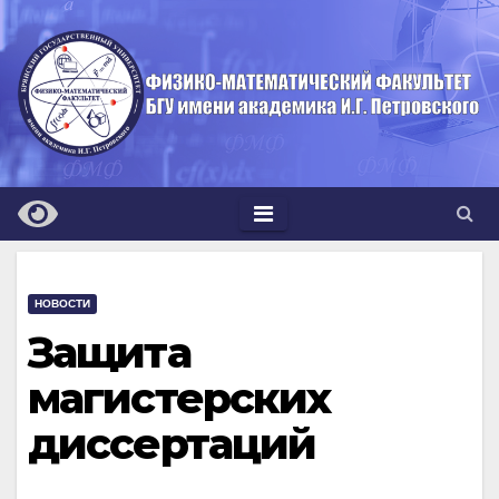
Перейти
к
содержимому
НОВОСТИ
Защита
магистерских
диссертаций