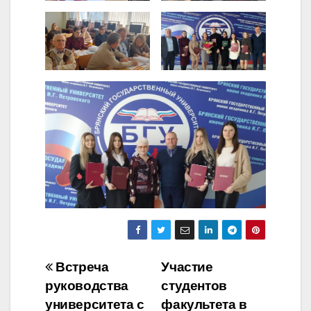
Навигация
Встреча
Участие
руководства
студентов
по
университета с
факультета в