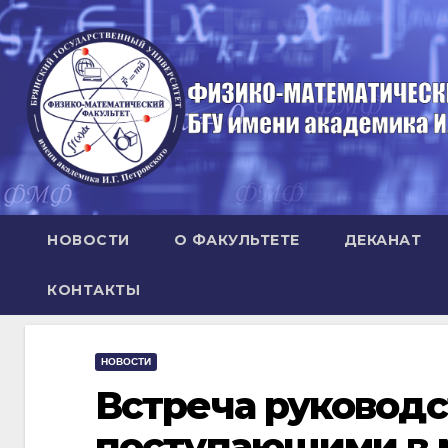
Перейти
к
содержимому
НОВОСТИ
О ФАКУЛЬТЕТЕ
ДЕКАНАТ
КОНТАКТЫ
НОВОСТИ
Встреча руководс
поступающими в 