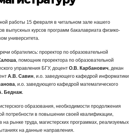
ой работы 15 февраля в читальном зале нашего
тов выпускных курсов программ бакалавриата физико-
вом университета.
тречи обратились: проректор по образовательной
 Калоша
, помощник проректора по образовательной
еского управления БГУ, доцент
О.В. Карбанович
, декан
цент
А.В. Савин
, и.о. заведующего кафедрой информатики
ванова
, и.о. заведующего кафедрой математического
А. Беднаж
.
истерского образования, необходимости продолжения
кой потребности в повышении своей квалификации,
 на рынке труда, магистерских программах, реализуемых
пытаниях на данные направления.