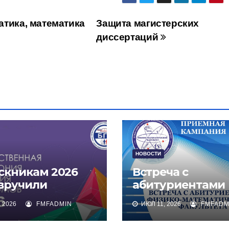
тика, математика
Защита магистерских
диссертаций
НОВОСТИ
скникам 2026
Встреча с
 вручили
абитуриентами
омы о высшем
физико-
 2026
FMFADMIN
ИЮЛ 11, 2026
FMFADM
зовании
математическог
факультета и их