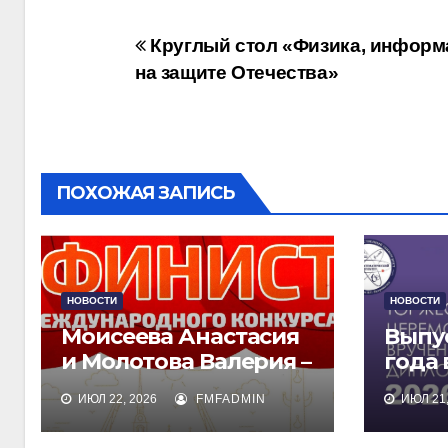
Навигация
Круглый стол «Физика, информа
на защите Отечества»
по
записям
ПОХОЖАЯ ЗАПИСЬ
НОВОСТИ
НОВОСТИ
Моисеева Анастасия
Выпу
и Молотова Валерия –
года
лауреаты
дипл
ИЮЛ 22, 2026
FMFADMIN
ИЮЛ 21,
международного
обра
конкурса талантов