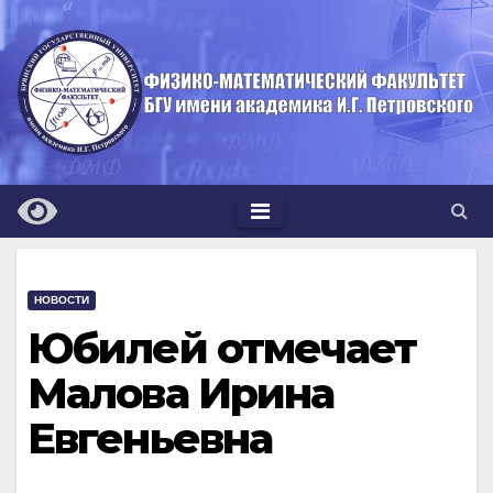
Перейти
к
содержимому
НОВОСТИ
Юбилей отмечает
Малова Ирина
Евгеньевна