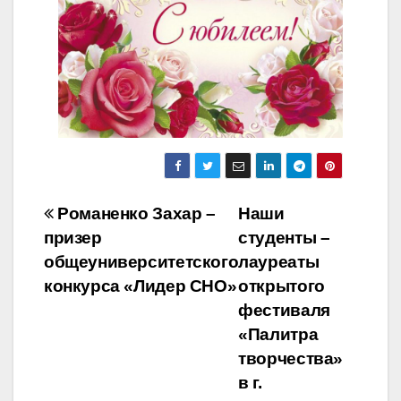
Навигация
Романенко Захар –
Наши
призер
студенты –
по
общеуниверситетского
лауреаты
записям
конкурса «Лидер СНО»
открытого
фестиваля
«Палитра
творчества»
в г.