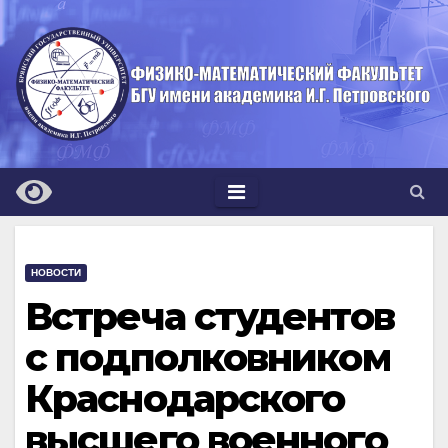
Перейти
к
содержимому
НОВОСТИ
Встреча студентов
с подполковником
Краснодарского
высшего военного