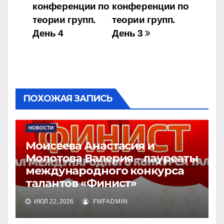
записям
конференции по
конференции по
теории групп.
теории групп.
День 4
День 3
ПОХОЖАЯ ЗАПИСЬ
НОВОСТИ
Моисеева Анастасия и
Молотова Валерия – лауреаты
международного конкурса
талантов «Финист»
ИЮЛ 22, 2026
FMFADMIN