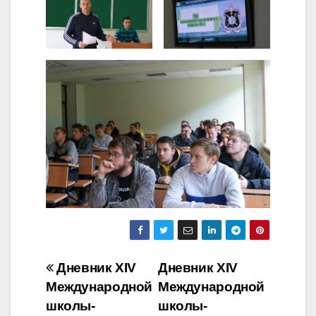
Навигация
Дневник XIV
Дневник XIV
Международной
Международной
по
школы-
школы-