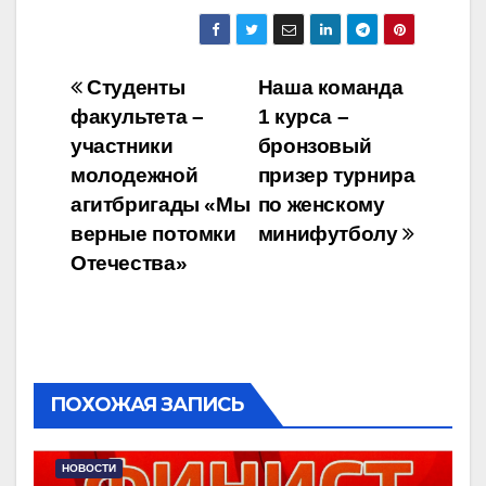
Навигация
Студенты
Наша команда
факультета –
1 курса –
по
участники
бронзовый
записям
молодежной
призер турнира
агитбригады «Мы
по женскому
верные потомки
минифутболу
Отечества»
ПОХОЖАЯ ЗАПИСЬ
НОВОСТИ