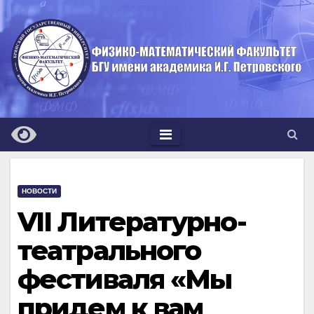
Перейти
к
содержимому
НОВОСТИ
VII Литературно-
театрального
фестиваля «Мы
придем к вам