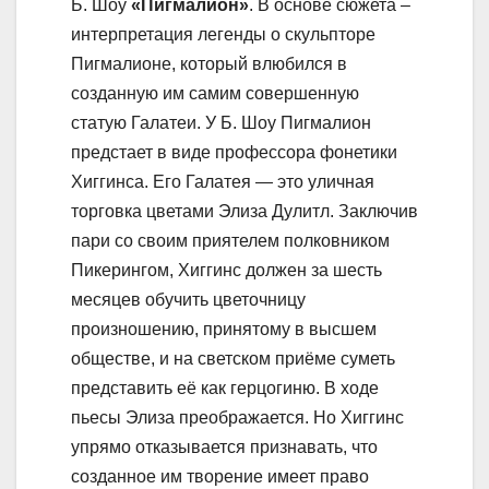
Б. Шоу
«Пигмалион»
. В основе сюжета –
интерпретация легенды о скульпторе
Пигмалионе, который влюбился в
созданную им самим совершенную
статую Галатеи. У Б. Шоу Пигмалион
предстает в виде профессора фонетики
Хиггинса. Его Галатея — это уличная
торговка цветами Элиза Дулитл. Заключив
пари со своим приятелем полковником
Пикерингом, Хиггинс должен за шесть
месяцев обучить цветочницу
произношению, принятому в высшем
обществе, и на светском приёме суметь
представить её как герцогиню. В ходе
пьесы Элиза преображается. Но Хиггинс
упрямо отказывается признавать, что
созданное им творение имеет право