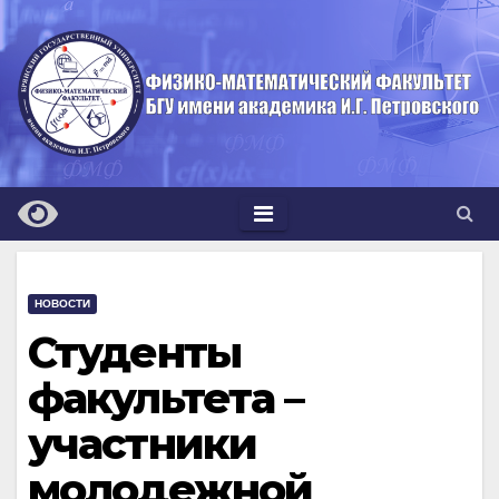
Перейти
к
содержимому
НОВОСТИ
Студенты
факультета –
участники
молодежной