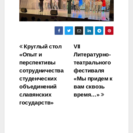
Навигация
Круглый стол
VII
«Опыт и
Литературно-
по
перспективы
театрального
записям
сотрудничества
фестиваля
студенческих
«Мы придем к
объединений
вам сквозь
славянских
время…»
государств»