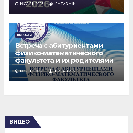
ИЮЛ 21, 2026
FMFADMIN
НОВОСТИ
Встреча с абитуриентами
физико-математического
факультета и их родителями
ИЮЛ 11, 2026
FMFADMIN
ВИДЕО