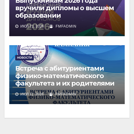
Выпускникам 2026 года
вручили дипломы о высшем
образовании
ИЮЛ 21, 2026
FMFADMIN
НОВОСТИ
Встреча с абитуриентами
физико-математического
факультета и их родителями
ИЮЛ 11, 2026
FMFADMIN