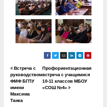
Навигация
Встреча с
Профориентационная
руководством
встреча с учащимися
по
ФМФ БГПУ
10-11 классов МБОУ
записям
имени
«СОШ №4»
Максима
Танка