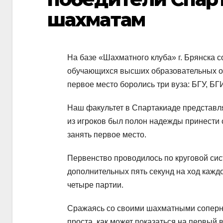
шахматам
На базе «Шахматного клуба» г. Брянска 
обучающихся высших образовательных ор
первое место боролись три вуза: БГУ, БГ
Наш факультет в Спартакиаде представ
из игроков был полон надежды принести 
занять первое место.
Первенство проводилось по круговой сис
дополнительных пять секунд на ход каждо
четыре партии.
Сражаясь со своими шахматными соперник
проста, как может показаться на первый 