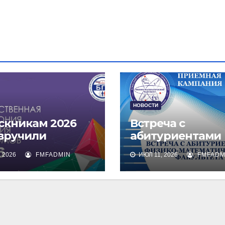
НОВОСТИ
скникам 2026
Встреча с
 вручили
абитуриентами
омы о высшем
физико-
 2026
FMFADMIN
ИЮЛ 11, 2026
FMFADM
зовании
математическог
факультета и их
родителями