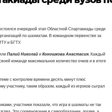
состоялся очередной этап Областной Спартакиады среди
ганизаций по шахматам. В командном первенстве за
ИТУ и БГТУ.
ляли
Палий Николай
и
Коношкова Анастасия.
Каждый
своей команде максимальное количество очков и в итоге
теме с контролем времени десять минут плюс
му участнику, таким образом, каждый из игроков сыграл
ами, участники показали, что игра в шахматы не так
взгляд. Это соревнование в самообладании, логике, а