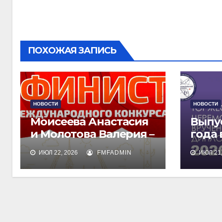
записям
ПОХОЖАЯ ЗАПИСЬ
НОВОСТИ
НОВОСТИ
Моисеева Анастасия
Выпу
и Молотова Валерия –
года
лауреаты
дипл
ИЮЛ 22, 2026
FMFADMIN
ИЮЛ 21,
международного
обра
конкурса талантов
«Финист»