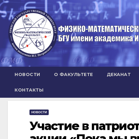
Перейти
к
содержимому
НОВОСТИ
О ФАКУЛЬТЕТЕ
ДЕКАНАТ
КОНТАКТЫ
НОВОСТИ
Участие в патрио
акции «Пока мы в