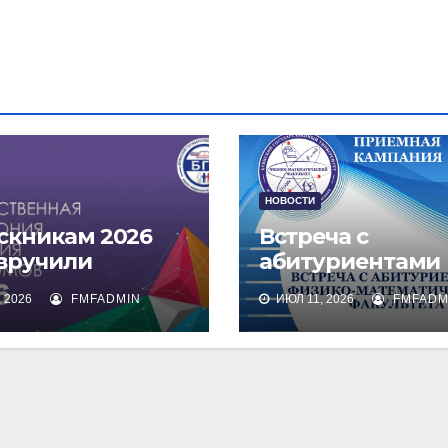
НОВОСТИ
скникам 2026
Встреча с
 вручили
абитуриентами
омы о высшем
физико-
 2026
FMFADMIN
ИЮЛ 11, 2026
FMFADM
зовании
математическог
факультета и их
родителями