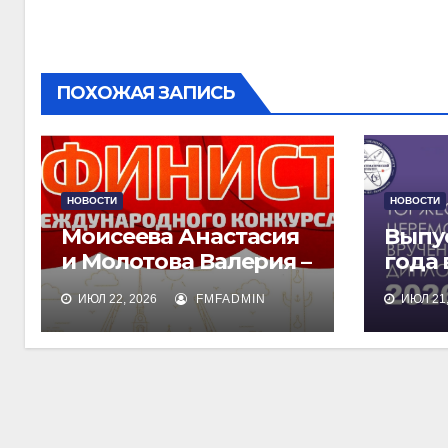
записям
ПОХОЖАЯ ЗАПИСЬ
НОВОСТИ
НОВОСТИ
Моисеева Анастасия
Выпу
и Молотова Валерия –
года
лауреаты
дипл
ИЮЛ 22, 2026
FMFADMIN
ИЮЛ 21,
международного
обра
конкурса талантов
«Финист»