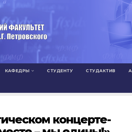
КАФЕДРЫ
СТУДЕНТУ
СТУДАКТИВ
А
тическом концерте-
месте – мы едины!»