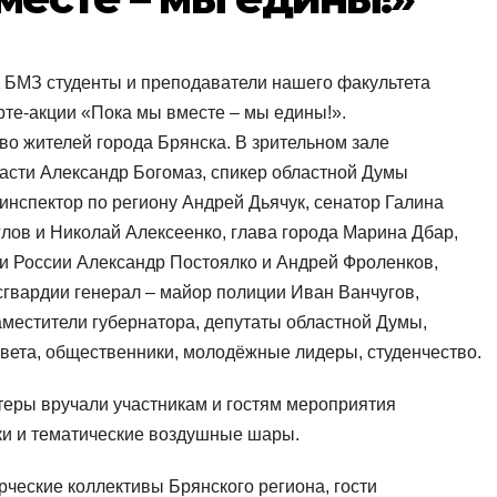
К БМЗ студенты и преподаватели нашего факультета
рте-акции «Пока мы вместе – мы едины!».
о жителей города Брянска. В зрительном зале
асти Александр Богомаз, спикер областной Думы
нспектор по региону Андрей Дьячук, сенатор Галина
лов и Николай Алексеенко, глава города Марина Дбар,
и России Александр Постоялко и Андрей Фроленков,
гвардии генерал – майор полиции Иван Ванчугов,
аместители губернатора, депутаты областной Думы,
вета, общественники, молодёжные лидеры, студенчество.
теры вручали участникам и гостям мероприятия
ки и тематические воздушные шары.
рческие коллективы Брянского региона, гости