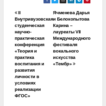
Навигация
II
Ячменева Дарья
Внутривузовская
и Белокопытова
по
студенческая
Карина –
записям
научно-
лауреаты VII
практическая
Международного
конференция
фестиваля
«Теория и
вокального
практика
искусства
воспитания и
«Тембр»
развития
личности в
условиях
реализации
ФГОС»