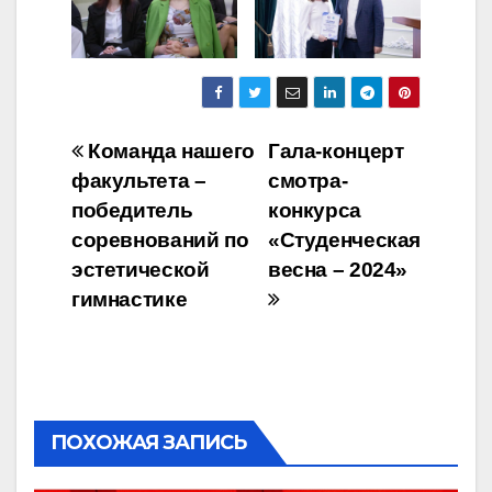
Навигация
Команда нашего
Гала-концерт
факультета –
смотра-
по
победитель
конкурса
записям
соревнований по
«Студенческая
эстетической
весна – 2024»
гимнастике
ПОХОЖАЯ ЗАПИСЬ