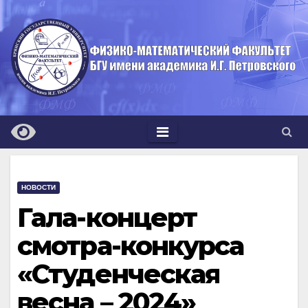
Перейти
к
содержимому
НОВОСТИ
Гала-концерт
смотра-конкурса
«Студенческая
весна – 2024»