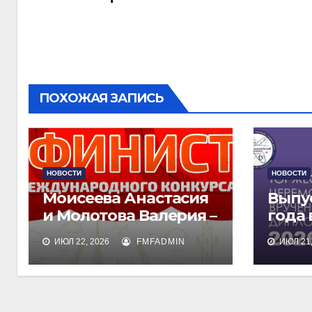
записям
ПОХОЖАЯ ЗАПИСЬ
НОВОСТИ
НОВОСТИ
Моисеева Анастасия
Выпу
и Молотова Валерия –
года
лауреаты
дипл
ИЮЛ 22, 2026
FMFADMIN
ИЮЛ 21,
международного
обра
конкурса талантов
«Финист»