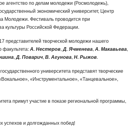
е агентство по делам молодежи (Росмолодежь),
сударственный экономический университет, Центр
за Молодежи. Фестиваль проводится при
а культуры Российской Федерации.
 17 представителей творческой молодежи нашего
о факультета:
А. Нестеров
,
Д. Ячменева
,
А. Макавьева
,
юшина
,
Д. Поварич
,
В. Агунова
,
Н. Рыжов
.
государственного университета представят творческие
 «Вокальное», «Инструментальное», «Танцевальное»,
итета примут участие в показе региональной программы,
х успехов и долгожданных побед!