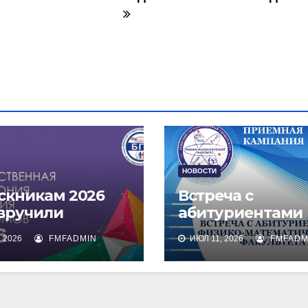
НОВОСТИ
скникам 2026
Встреча с
 вручили
абитуриентами
омы о высшем
физико-
 2026
FMFADMIN
ИЮЛ 11, 2026
FMFADM
зовании
математическог
факультета и их
родителями