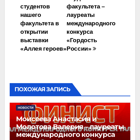
Навигация
студентов
факультета –
по
нашего
лауреаты
записям
факультета в
международного
открытии
конкурса
выставки
«Гордость
«Аллея героев»
России»
ПОХОЖАЯ ЗАПИСЬ
НОВОСТИ
Моисеева Анастасия и
Молотова Валерия – лауреаты
международного конкурса