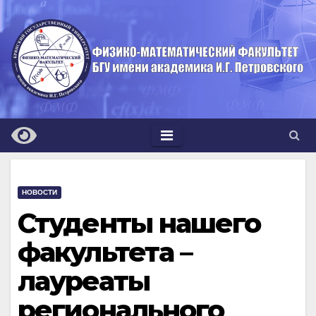
Перейти
к
содержимому
НОВОСТИ
Студенты нашего
факультета –
лауреаты
регионального