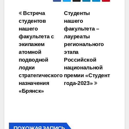
Навигация
Встреча
Студенты
студентов
нашего
по
нашего
факультета –
записям
факультета с
лауреаты
экипажем
регионального
атомной
этапа
подводной
Российской
лодки
национальной
стратегического
премии «Студент
назначения
года-2023»
«Брянск»
ПОХОЖАЯ ЗАПИСЬ