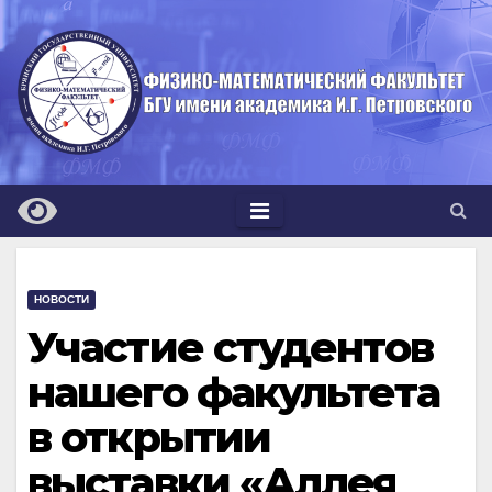
Перейти
к
содержимому
НОВОСТИ
Участие студентов
нашего факультета
в открытии
выставки «Аллея