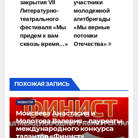
по
закрытия VII
участники
записям
Литературно-
молодежной
театрального
агитбригады
фестиваля «Мы
«Мы верные
придем к вам
потомки
сквозь время…»
Отечества»
ПОХОЖАЯ ЗАПИСЬ
НОВОСТИ
Моисеева Анастасия и
Молотова Валерия – лауреаты
международного конкурса
талантов «Финист»