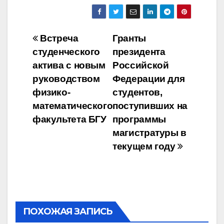
Навигация
Встреча
Гранты
студенческого
президента
по
актива с новым
Российской
записям
руководством
Федерации для
физико-
студентов,
математического
поступивших на
факультета БГУ
программы
магистратуры в
текущем году
ПОХОЖАЯ ЗАПИСЬ