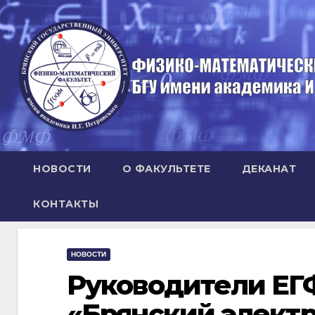
Перейти
к
содержимому
НОВОСТИ
О ФАКУЛЬТЕТЕ
ДЕКАНАТ
КОНТАКТЫ
НОВОСТИ
Руководители ЕГ
«Брянский элект