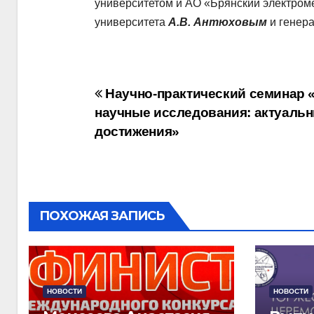
университетом и АО «Брянский электром
университета
А.В. Антюховым
и генер
Навигация
Научно-практический семинар
научные исследования: актуаль
по
достижения»
записям
ПОХОЖАЯ ЗАПИСЬ
НОВОСТИ
НОВОСТИ