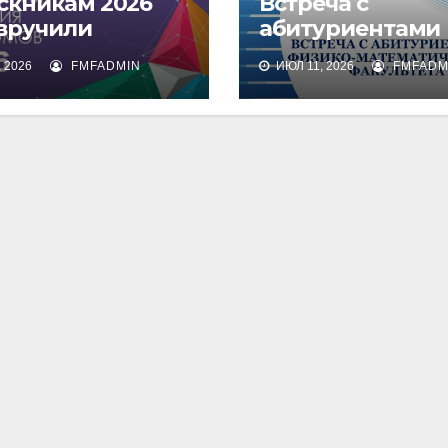
скникам 2026
Встреча с
 вручили
абитуриентами
омы о высшем
физико-
 2026
FMFADMIN
ИЮЛ 11, 2026
FMFADM
зовании
математическог
факультета и их
родителями