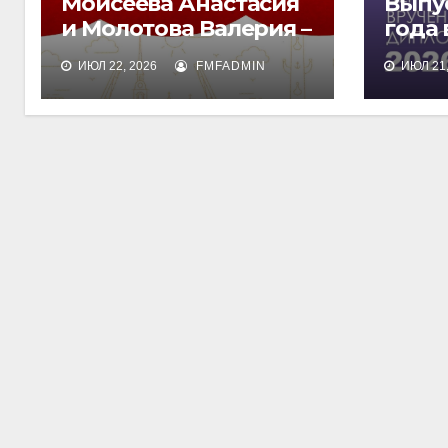
Моисеева Анастасия
Выпу
и Молотова Валерия –
года
лауреаты
дипл
ИЮЛ 22, 2026
FMFADMIN
ИЮЛ 21,
международного
обра
конкурса талантов
«Финист»