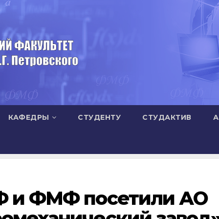
КАФЕДРЫ
СТУДЕНТУ
СТУДАКТИВ
А
Ф и ФМФ посетили АО
ромеханический завод