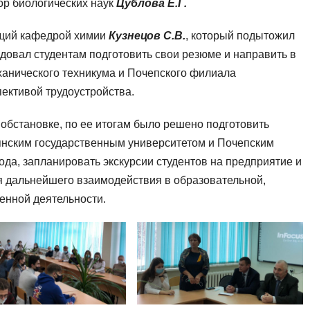
ор биологических наук
Цублова Е.Г.
ющий кафедрой химии
Кузнецов С.В.
, который подытожил
довал студентам подготовить свои резюме и направить в
ханического техникума и Почепского филиала
пективой трудоустройства.
обстановке, по ее итогам было решено подготовить
нским государственным университетом и Почепским
да, запланировать экскурсии студентов на предприятие и
 дальнейшего взаимодействия в образовательной,
енной деятельности.