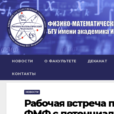
Перейти
к
содержимому
НОВОСТИ
О ФАКУЛЬТЕТЕ
ДЕКАНАТ
КОНТАКТЫ
НОВОСТИ
Рабочая встреча 
ФМФ с потенциал