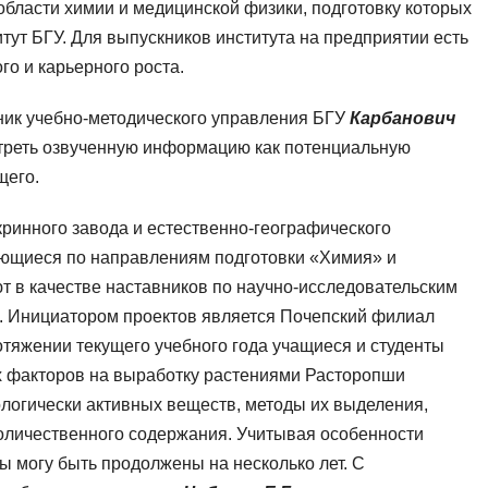
бласти химии и медицинской физики, подготовку которых
тут БГУ. Для выпускников института на предприятии есть
о и карьерного роста.
ик учебно-методического управления БГУ
Карбанович
мотреть озвученную информацию как потенциальную
щего.
ринного завода и естественно-географического
чающиеся по направлениям подготовки «Химия» и
 в качестве наставников по научно-исследовательским
. Инициатором проектов является Почепский филиал
отяжении текущего учебного года учащиеся и студенты
их факторов на выработку растениями Расторопши
логически активных веществ, методы их выделения,
количественного содержания. Учитывая особенности
ты могу быть продолжены на несколько лет. С