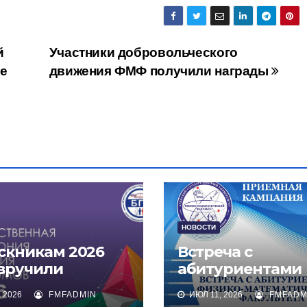
й
Участники добровольческого
е
движения ФМФ получили награды
НОВОСТИ
скникам 2026
Встреча с
 вручили
абитуриентами
омы о высшем
физико-
 2026
FMFADMIN
ИЮЛ 11, 2026
FMFADM
зовании
математическог