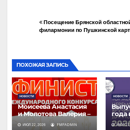
Навигация
Посещение Брянской областно
филармонии по Пушкинской карт
по
записям
ПОХОЖАЯ ЗАПИСЬ
НОВОСТИ
НОВОСТИ
Моисеева Анастасия
Выпу
и Молотова Валерия –
года
лауреаты
дипл
ИЮЛ 22, 2026
FMFADMIN
ИЮЛ 21,
международного
обра