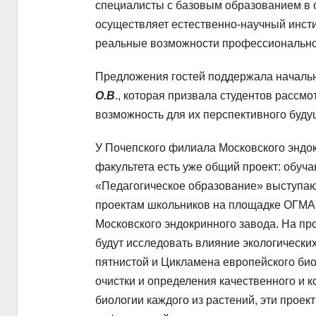
специалисты с базовым образованием в о
осуществляет естественно-научный инсти
реальные возможности профессиональног
Предложения гостей поддержала начальн
О.В
., которая призвала студентов расс
возможность для их перспективного буду
У Почепского филиала Московского эндок
факультета есть уже общий проект: обу
«Педагогическое образование» выступают
проектам школьников на площадке ОГМА
Московского эндокринного завода. На пр
будут исследовать влияние экологическ
пятнистой и Цикламена европейского био
очистки и определения качественного и 
биологии каждого из растений, эти проек