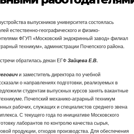
доустройства выпускников университета состоялась
елей естественно-географического и физико-
вителями ФГУП «Московский эндокринный завод» филиал
рарный техникум», администрации Почепского района.
встречи обратилась декан ЕГФ
Зайцева Е.В.
легович
и заместитель директора по учебной
ссказали о направлениях подготовки, реализуемых в
редложили студентам выпускных курсов занять вакантные
техникуме. Почепский механико-аграрный техникум
нных рабочих, служащих и специалистов среднего звена
плекса. С текущего года по инициативе Московского
готовку лаборантов по контролю качества сырья,
товой продукции, отходов производства. Для обеспечения