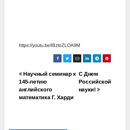
https://youtu.be/lBztoZLOA9M
Навигация
Научный семинар к
С Днем
145-летию
Российской
по
английского
науки!
записям
математика Г. Харди