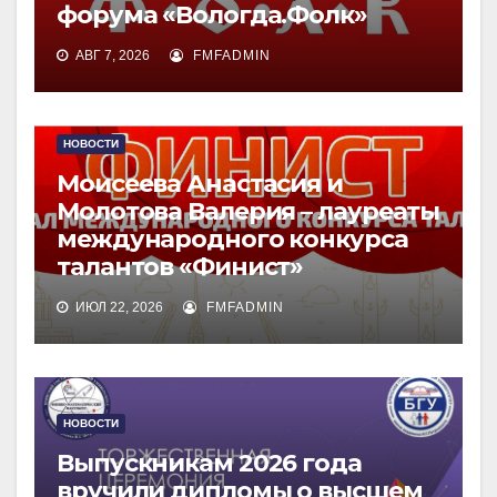
форума «Вологда.Фолк»
АВГ 7, 2026
FMFADMIN
НОВОСТИ
Моисеева Анастасия и
Молотова Валерия – лауреаты
международного конкурса
талантов «Финист»
ИЮЛ 22, 2026
FMFADMIN
НОВОСТИ
Выпускникам 2026 года
вручили дипломы о высшем