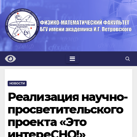
Перейти
к
содержимому
НОВОСТИ
Реализация научно-
просветительского
проекта «Это
интереСНО!»