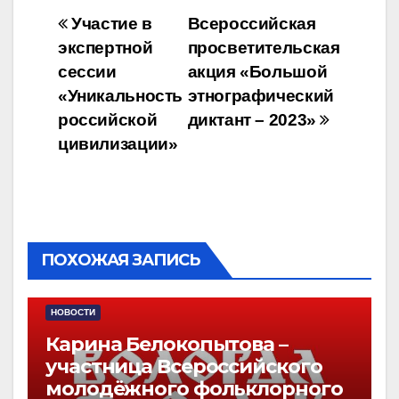
Навигация
Участие в
Всероссийская
экспертной
просветительская
по
сессии
акция «Большой
записям
«Уникальность
этнографический
российской
диктант – 2023»
цивилизации»
ПОХОЖАЯ ЗАПИСЬ
НОВОСТИ
Карина Белокопытова –
участница Всероссийского
молодёжного фольклорного