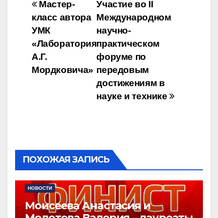
Навигация
Мастер-
Участие во II
класс автора
Международном
по
УМК
научно-
записям
«Лаборатория
практическом
А.Г.
форуме по
Мордковича»
передовым
достижениям в
науке и технике
ПОХОЖАЯ ЗАПИСЬ
НОВОСТИ
Моисеева Анастасия и
Молотова Валерия – лауреаты