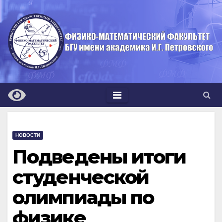
Перейти
к
содержимому
НОВОСТИ
Подведены итоги
студенческой
олимпиады по
физике