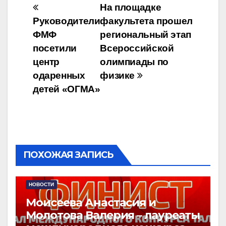
Навигация
На площадке
Руководители
факультета прошел
по
ФМФ
региональный этап
записям
посетили
Всероссийской
центр
олимпиады по
одаренных
физике
детей «ОГМА»
ПОХОЖАЯ ЗАПИСЬ
НОВОСТИ
Моисеева Анастасия и
Молотова Валерия – лауреаты