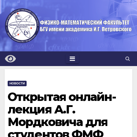
Перейти
к
содержимому
НОВОСТИ
Открытая онлайн-
лекция А.Г.
Мордковича для
студентов ФМФ