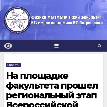
Перейти
к
содержимому
НОВОСТИ
На площадке
факультета прошел
региональный этап
Всероссийской