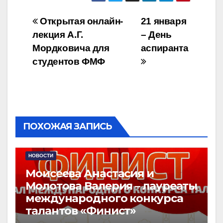
Навигация
Открытая онлайн-
21 января
лекция А.Г.
– День
по
Мордковича для
аспиранта
записям
студентов ФМФ
ПОХОЖАЯ ЗАПИСЬ
НОВОСТИ
Моисеева Анастасия и
Молотова Валерия – лауреаты
международного конкурса
талантов «Финист»