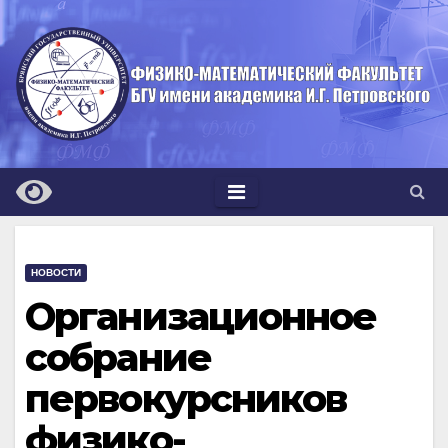
Перейти
к
содержимому
НОВОСТИ
Организационное
собрание
первокурсников
физико-