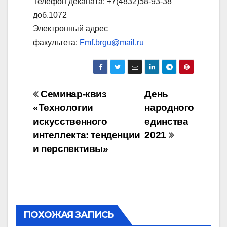
Телефон деканата: +7(4832)58-93-38
доб.1072
Электронный адрес
факультета:
Fmf.brgu@mail.ru
Навигация
Семинар-квиз
День
«Технологии
народного
по
искусственного
единства
записям
интеллекта: тенденции
2021
и перспективы»
ПОХОЖАЯ ЗАПИСЬ