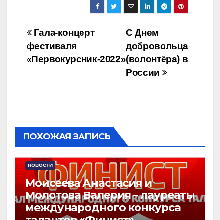
Навигация
Гала-концерт
С Днем
фестиваля
добровольца
по
«Первокурсник-2022»
(волонтёра) в
записям
России
ПОХОЖАЯ ЗАПИСЬ
НОВОСТИ
Моисеева Анастасия и
Молотова Валерия – лауреаты
международного конкурса
талантов «Финист»