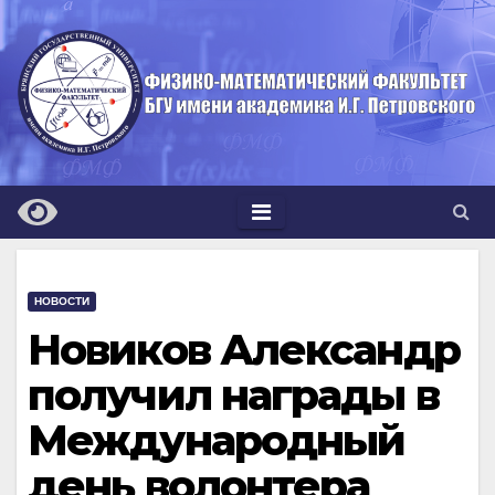
Перейти
к
содержимому
НОВОСТИ
Новиков Александр
получил награды в
Международный
день волонтера