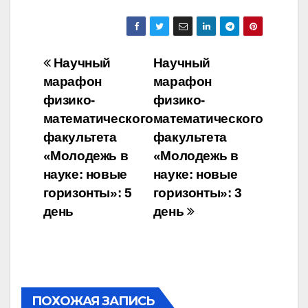
Навигация
Научный
Научный
марафон
марафон
по
физико-
физико-
записям
математического
математического
факультета
факультета
«Молодежь в
«Молодежь в
науке: новые
науке: новые
горизонты»: 5
горизонты»: 3
день
день
ПОХОЖАЯ ЗАПИСЬ