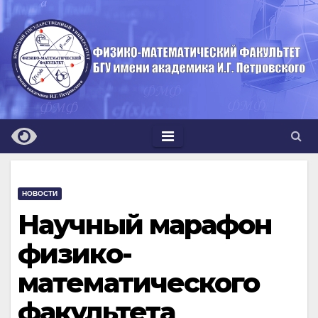
Перейти
к
содержимому
НОВОСТИ
Научный марафон
физико-
математического
факультета