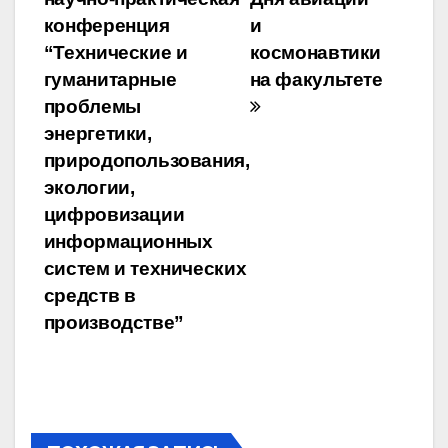
по
конференция
и
записям
“Технические и
космонавтики
гуманитарные
на факультете
проблемы
энергетики,
природопользования,
экологии,
цифровизации
информационных
систем и технических
средств в
производстве”