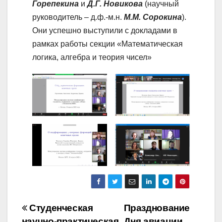
Горепекина
и
Д.Г. Новикова
(научный
руководитель – д.ф.-м.н.
М.М. Сорокина
).
Они успешно выступили с докладами в
рамках работы секции «Математическая
логика, алгебра и теория чисел»
Навигация
Студенческая
Празднование
научно-практическая
Дня авиации