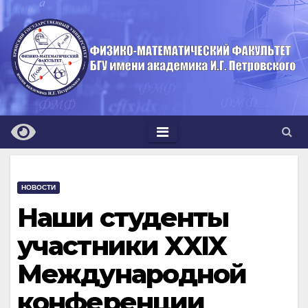
Перейти
к
содержимому
НОВОСТИ
Наши студенты
участники XXIX
Международной
конференции