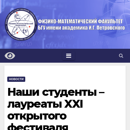
Перейти
к
содержимому
НОВОСТИ
Наши студенты –
лауреаты XXI
открытого
фестиваля