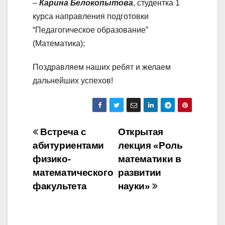
–
Карина Белокопытова
, студентка 1
курса направления подготовки
“Педагогическое образование”
(Математика);
Поздравляем наших ребят и желаем
дальнейших успехов!
Навигация
Встреча с
Открытая
абитуриентами
лекция «Роль
по
физико-
математики в
записям
математического
развитии
факультета
науки»