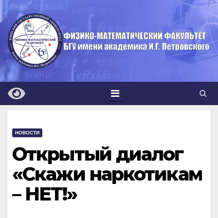
Перейти
к
содержимому
НОВОСТИ
Открытый диалог
«Скажи наркотикам
– НЕТ!»