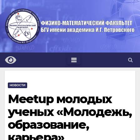
Перейти
к
содержимому
НОВОСТИ
Meetup молодых
ученых «Молодежь,
образование,
карьера»