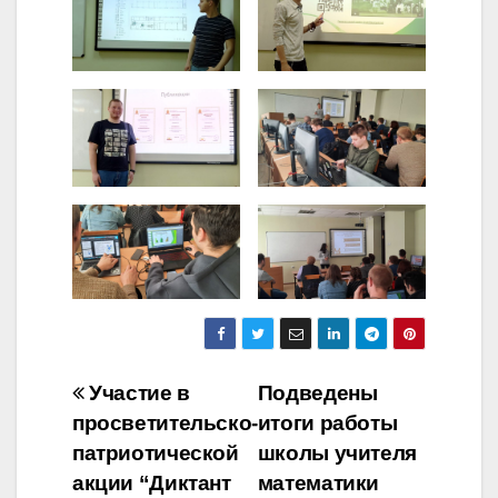
Навигация
Участие в
Подведены
просветительско-
итоги работы
по
патриотической
школы учителя
записям
акции “Диктант
математики