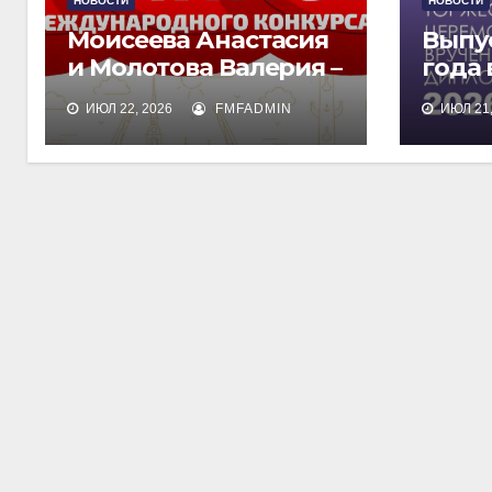
НОВОСТИ
НОВОСТИ
Моисеева Анастасия
Выпу
и Молотова Валерия –
года
лауреаты
дипл
ИЮЛ 22, 2026
FMFADMIN
ИЮЛ 21,
международного
обра
конкурса талантов
«Финист»