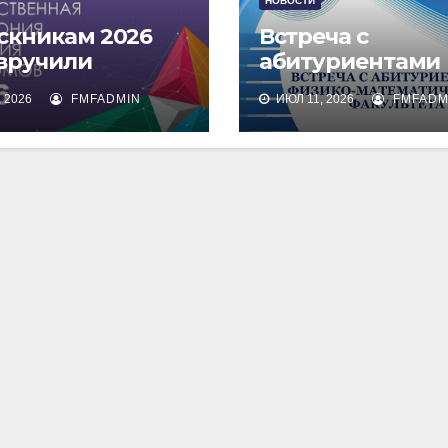
НОВОСТИ
скникам 2026
Встреча с
 вручили
абитуриентами
омы о высшем
физико-
 2026
FMFADMIN
ИЮЛ 11, 2026
FMFADM
зовании
математическог
факультета и их
родителями