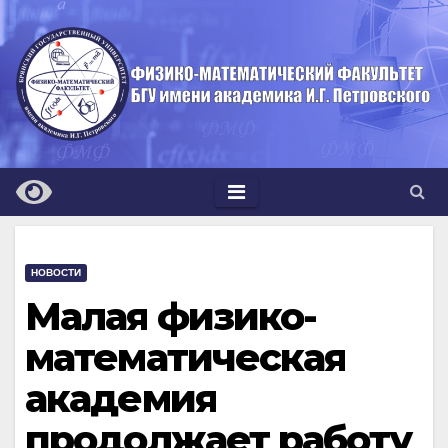
Перейти
к
содержимому
НОВОСТИ
Малая физико-
математическая
академия
продолжает работу