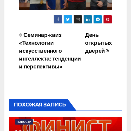
Навигация
Семинар-квиз
День
«Технологии
открытых
по
искусственного
дверей
записям
интеллекта: тенденции
и перспективы»
ПОХОЖАЯ ЗАПИСЬ
НОВОСТИ