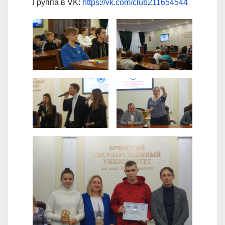
Группа в VK:
https://vk.com/club211654544