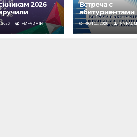
скникам 2026
Встреча с
 вручили
абитуриентами
омы о высшем
физико-
 2026
FMFADMIN
ИЮЛ 11, 2026
FMFADM
зовании
математическог
факультета и их
родителями