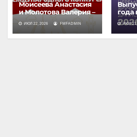
Моисеева Анастасия
Выпу
и Молотова Валерия –
года
лауреаты
дипл
ИЮЛ 22, 2026
FMFADMIN
ИЮЛ 21,
международного
обра
конкурса талантов
«Финист»