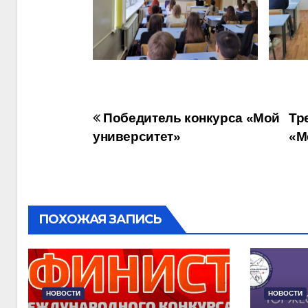
Навигация
Победитель конкурса «Мой
Тр
университет»
«М
по
записям
ПОХОЖАЯ ЗАПИСЬ
НОВОСТИ
НОВОСТИ