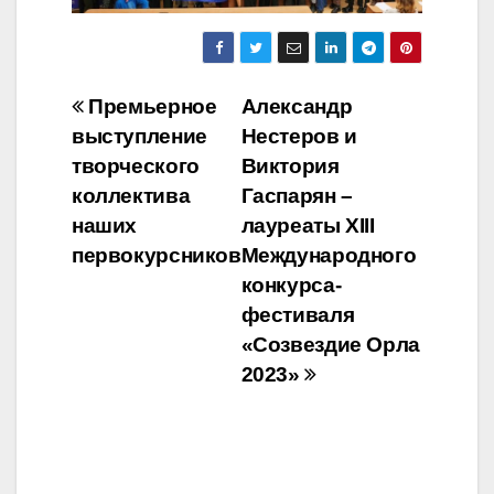
Навигация
Премьерное
Александр
выступление
Нестеров и
по
творческого
Виктория
записям
коллектива
Гаспарян –
наших
лауреаты XIII
первокурсников
Международного
конкурса-
фестиваля
«Созвездие Орла
2023»