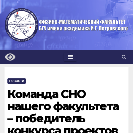
Перейти
к
содержимому
НОВОСТИ
Команда СНО
нашего факультета
– победитель
конкурса проектов