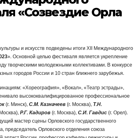
ля «Созвездие Орла
культуры и искусств подведены итоги XII Международного
023
». Основной целью фестиваля является укрепление
ду творческими молодежными коллективами. В конкурсе
азных городов России и 10 стран ближнего зарубежья.
инациям: «Хореография», «Вокал», «Театр эстрады»,
ценивало высококвалифицированное профессиональное
юк
(г. Минск),
С.М. Казначеев
(г. Москва),
Т.Н.
 Москва),
Р.Г. Кадиров
(г. Москва),
С.И. Гавдис
(г. Орел).
ущий мастер сцены Орловского государственного
ва, председатель Орловского отделения союза
ый артист России, профессор кафедры режиссуры и