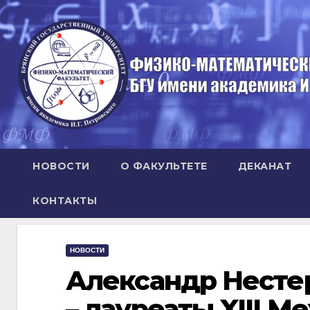
Перейти
к
содержимому
НОВОСТИ
О ФАКУЛЬТЕТЕ
ДЕКАНАТ
КОНТАКТЫ
НОВОСТИ
Александр Нестер
– лауреаты XIII 