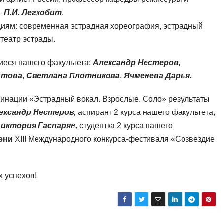
–
П.И. Легкобит
.
циям: современная эстрадная хореография, эстрадный
 театр эстрады.
иеся нашего факультета:
Александр Нестеров,
ытова
,
Светлана Плотникова
,
Ячменева Дарья
.
минации «Эстрадный вокал. Взрослые. Соло» результаты
ександр Нестеров,
аспирант 2 курса нашего факультета,
иктория Гаспарян,
студентка 2 курса нашего
пени
XIII Международного конкурса-фестиваля «Созвездие
 успехов!