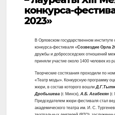
конкурса-фестива
2023»
В Орловском государственном институте 
конкурса-фестиваля «
Созвездие Орла 2
дружбы и добрососедских отношений меж
приняли участие около 1400 человек из р
Творческие состязания проходили по ном
«Театр моды». Конкурсную программу о
жюри, в состав которого вошли
Д.Г.Тыт
Дробышева
(г. Минск),
А.Б. Агабекян
(г.
Председателем жюри фестиваля стал вед
академического театра им. И. С. Тургене
театральных деятелей (ВТО), заслуженн