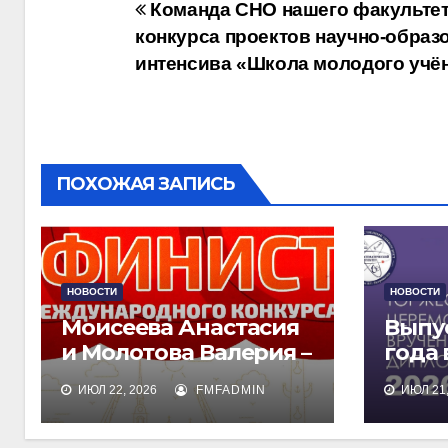
Навигация
Команда СНО нашего факультет
конкурса проектов научно-образ
по
интенсива «Школа молодого учё
записям
ПОХОЖАЯ ЗАПИСЬ
НОВОСТИ
НОВОСТИ
Моисеева Анастасия
Выпу
и Молотова Валерия –
года
лауреаты
дипл
ИЮЛ 22, 2026
FMFADMIN
ИЮЛ 21,
международного
обра
конкурса талантов