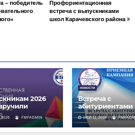
а – победитель
Профориентационная
овательного
встреча с выпускниками
ного»
школ Карачевского района
НОВОСТИ
скникам 2026
Встреча с
 вручили
абитуриентами
омы о высшем
физико-
 2026
FMFADMIN
ИЮЛ 11, 2026
FMFADM
зовании
математическог
факультета и их