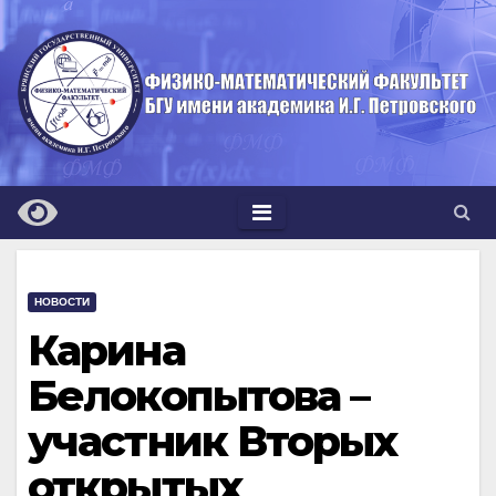
Перейти
к
содержимому
НОВОСТИ
Карина
Белокопытова –
участник Вторых
открытых