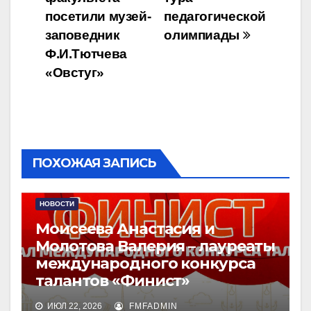
записям
посетили музей-
педагогической
заповедник
олимпиады
Ф.И.Тютчева
«Овстуг»
ПОХОЖАЯ ЗАПИСЬ
НОВОСТИ
Моисеева Анастасия и
Молотова Валерия – лауреаты
международного конкурса
талантов «Финист»
ИЮЛ 22, 2026
FMFADMIN