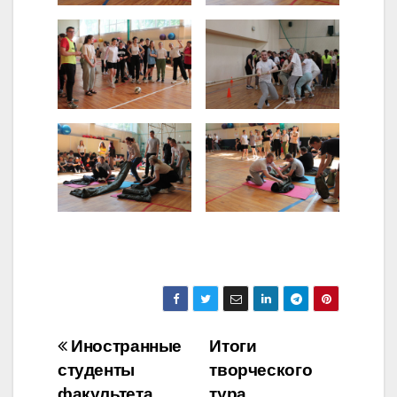
Навигация
Иностранные
Итоги
студенты
творческого
по
факультета
тура