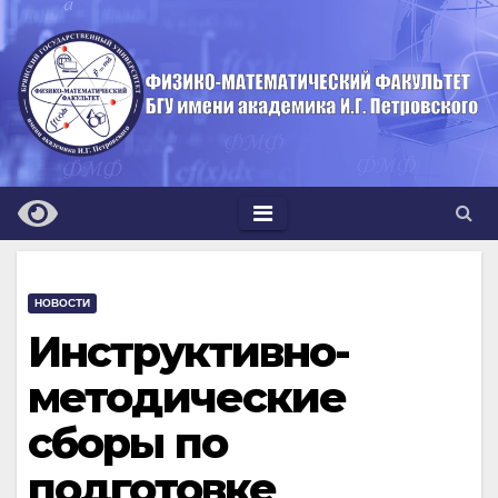
Перейти
к
содержимому
НОВОСТИ
Инструктивно-
методические
сборы по
подготовке