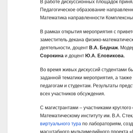
В работе дискуссионных площадок принял
Педагогическое образование направленн
Математика направленности Комплексный
В рамках открытия мероприятия с приве
заместитель декана физико-математическ
деятельности, доцент
В.А. Беднаж
. Моде
Сорокина
и доцент
Ю.А. Еловикова.
Во время живых дискуссий студентами 
заданной тематики мероприятия, а также
педагогам и студентам. Результаты пред
всех участников обсуждения.
С магистрантами – участниками круглого
Математическому институту им. В.А. Сте
виртуального тура
по лабораториям, соз
масштабного мультимедийного проекта «