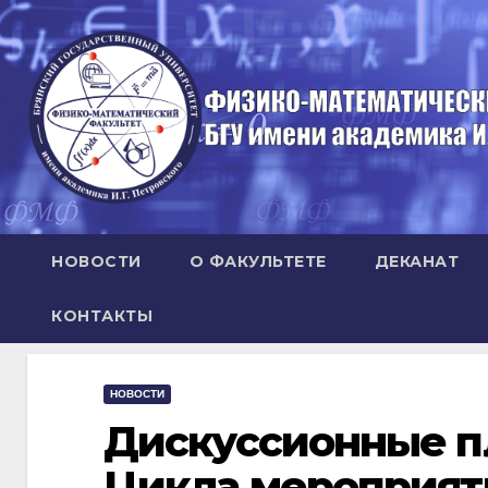
Перейти
к
содержимому
НОВОСТИ
О ФАКУЛЬТЕТЕ
ДЕКАНАТ
КОНТАКТЫ
НОВОСТИ
Дискуссионные п
Цикла мероприят