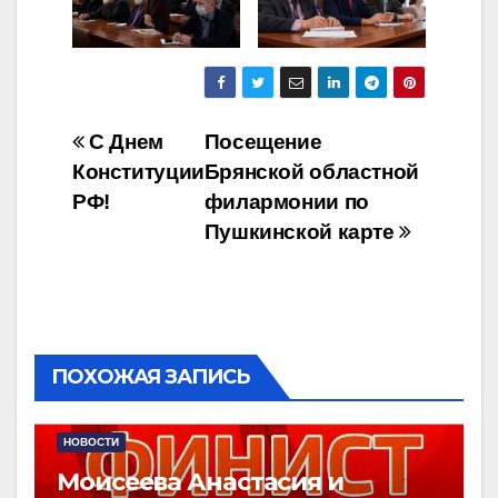
Навигация
С Днем
Посещение
Конституции
Брянской областной
по
РФ!
филармонии по
записям
Пушкинской карте
ПОХОЖАЯ ЗАПИСЬ
НОВОСТИ
Моисеева Анастасия и