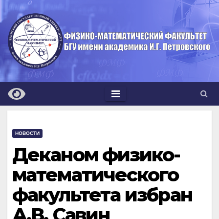
Перейти
к
содержимому
НОВОСТИ
Деканом физико-
математического
факультета избран
А.В. Савин