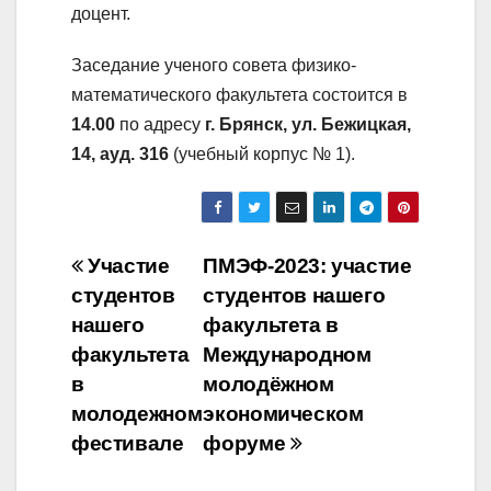
доцент.
Заседание ученого совета физико-
математического факультета состоится в
14.00
по адресу
г. Брянск, ул. Бежицкая,
14, ауд. 316
(учебный корпус № 1).
Навигация
Участие
ПМЭФ-2023: участие
студентов
студентов нашего
по
нашего
факультета в
записям
факультета
Международном
в
молодёжном
молодежном
экономическом
фестивале
форуме