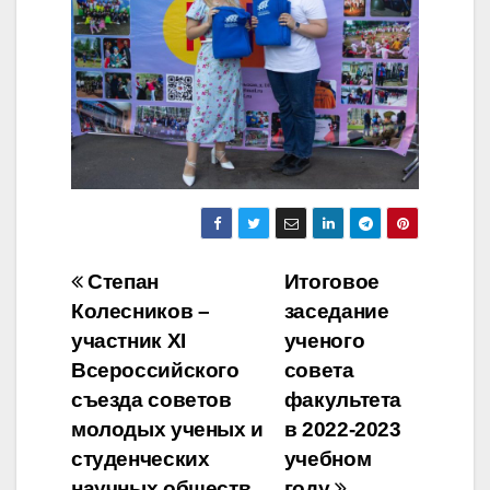
Навигация
Степан
Итоговое
Колесников –
заседание
по
участник XI
ученого
записям
Всероссийского
совета
съезда советов
факультета
молодых ученых и
в 2022-2023
студенческих
учебном
научных обществ
году