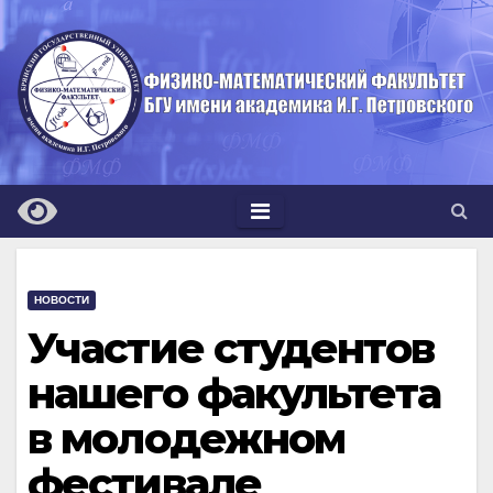
Перейти
к
содержимому
НОВОСТИ
Участие студентов
нашего факультета
в молодежном
фестивале