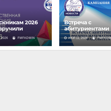
НОВОСТИ
скникам 2026
Встреча с
 вручили
абитуриентами
омы о высшем
физико-
 2026
FMFADMIN
ИЮЛ 11, 2026
FMFADM
зовании
математическог
факультета и их
родителями