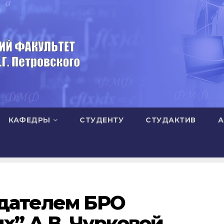
КАФЕДРЫ
СТУДЕНТУ
СТУДАКТИВ
А
едателем БРО
” А.В. Чурковой