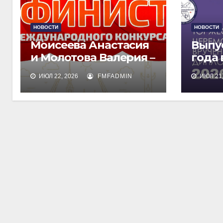
НОВОСТИ
НОВОСТИ
Моисеева Анастасия
Выпу
и Молотова Валерия –
года
лауреаты
дипл
ИЮЛ 22, 2026
FMFADMIN
ИЮЛ 21,
международного
обра
конкурса талантов
«Финист»