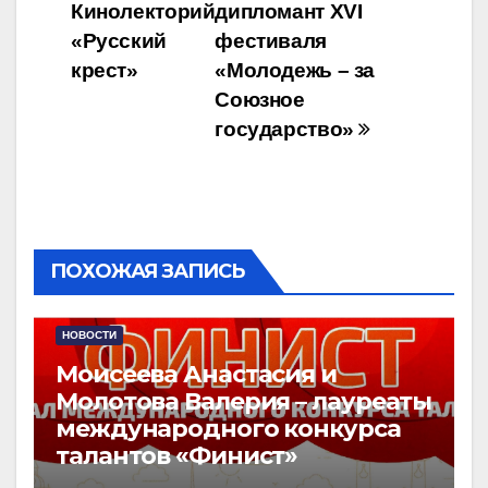
Кинолекторий
дипломант XVI
по
«Русский
фестиваля
записям
крест»
«Молодежь – за
Союзное
государство»
ПОХОЖАЯ ЗАПИСЬ
НОВОСТИ
Моисеева Анастасия и
Молотова Валерия – лауреаты
международного конкурса
талантов «Финист»