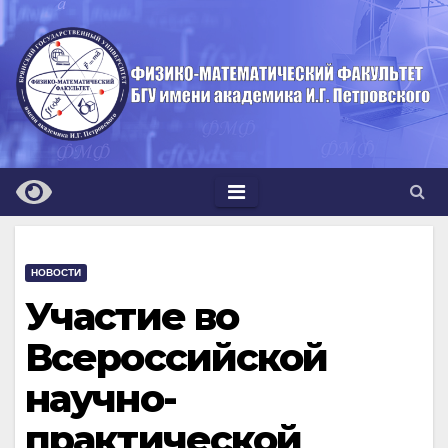
Перейти
к
содержимому
НОВОСТИ
Участие во
Всероссийской
научно-
практической